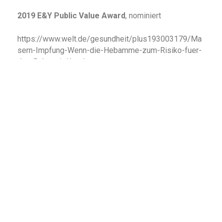
2019 E&Y Public Value Award
, nominiert
https://www.welt.de/gesundheit/plus193003179/Ma
sern-Impfung-Wenn-die-Hebamme-zum-Risiko-fuer-
das-Baby-wird.html
BACK
TO TOP