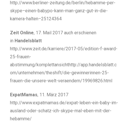
http://www.berliner-zeitung.de/berlin/hebamme-per-
skype–einen-babypo-kann-man-ganz-gut-in-die-
kamera-halten–25124364
Zeit Online
, 17. Mail 2017 auch erschienen
in
Handelsblatt
http://www.zeit.de/karriere/2017-05/edition-f-award-
25-frauen-
abstimmung/komplettansichthttp://app.handelsblatt.c
om/unternehmen/theshift/die-gewinnerinnen-25-
frauen-die-unsere-welt-veraendern/19969826.html
ExpatMamas
, 11. März 2017
http://www.expatmamas.de/expat-leben-ein-baby-im-
ausland-oder-schatz-ich-skype-mal-eben-mit-der-
hebamme/